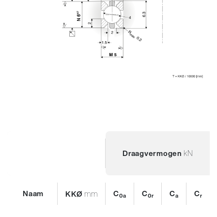
kN
Draagvermogen
Naam
mm
C
C
C
C
KKØ
0a
0r
a
r