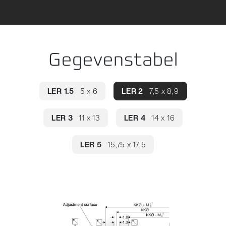
Fout bij het laden van productgegevens. Probeer het opnieuw.
Gegevenstabel
LER 1.5
5 x 6
LER 2
7,5 x 8,9
LER 3
11 x 13
LER 4
14 x 16
LER 5
15,75 x 17,5