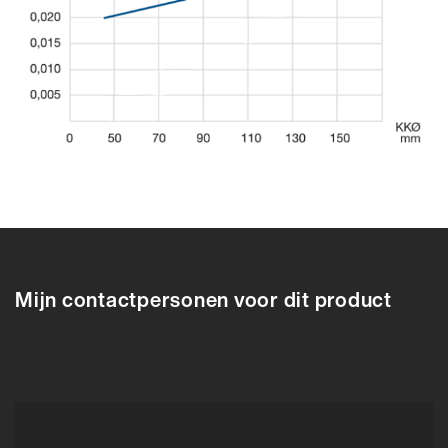
610708
610704
610705
610706
610707
610708
610709
610710
6107
Mijn contactpersonen voor dit product