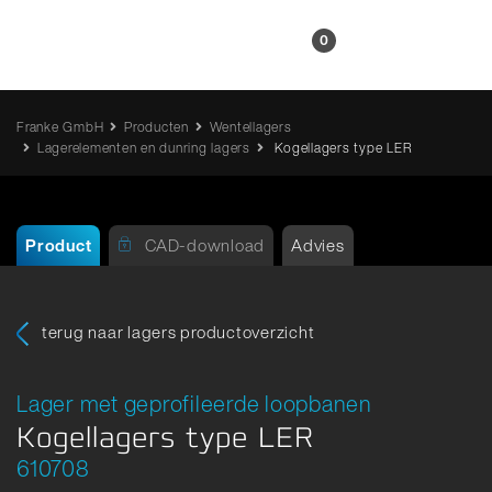
NL
0
Franke GmbH
Producten
Wentellagers
Lagerelementen en dunring lagers
Kogellagers type LER
Product
CAD-download
Advies
terug naar lagers productoverzicht
Lager met geprofileerde loopbanen
Kogellagers type LER
610708