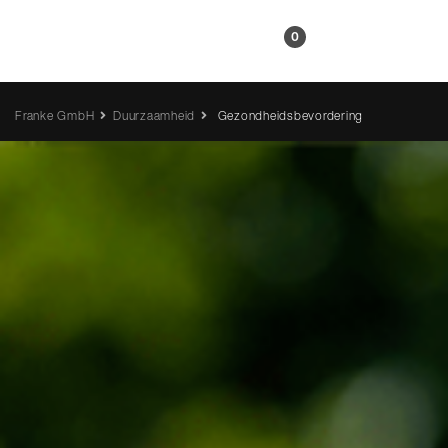
NL
0
Franke GmbH
Duurzaamheid
Gezondheidsbevordering