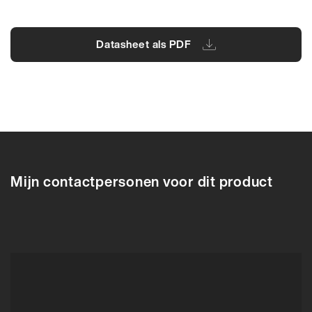
Datasheet als PDF
84494LN
64928LN
64928LN
84494LN
63183N
84396LN
690
Mijn contactpersonen voor dit product