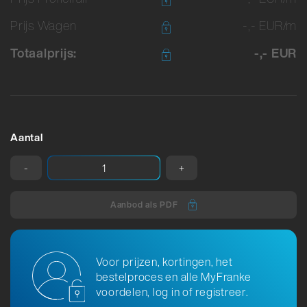
Prijs Wagen
-,- EUR/m
Totaalprijs:
-,- EUR
Aantal
-
+
Aanbod als PDF
Voor prijzen, kortingen, het
bestelproces en alle MyFranke
voordelen, log in of registreer.