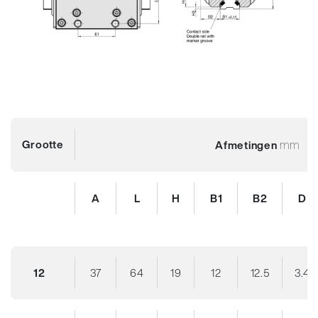
Grootte
mm
Afmetingen
A
L
H
B1
B2
D
12
37
64
19
12
12.5
3.4