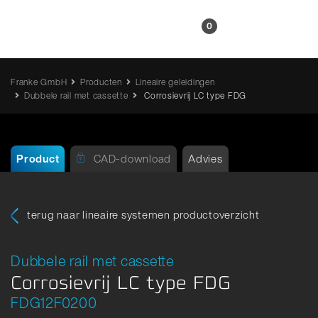
NL
0
Franke GmbH
Producten
Lineaire geleidingen
Dubbele rail met cassette
Corrosievrij LC type FDG
Product
CAD-download
Advies
terug naar lineaire systemen productoverzicht
Dubbele rail met cassette
Corrosievrij LC type FDG
FDG12F0200