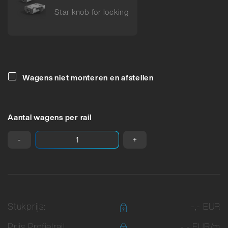
Star knob for locking
Wagens niet monteren en afstellen
Aantal wagens per rail
-
+
Stukprijs:
-,- EUR
Prijs Profielrail
-,- EUR/m