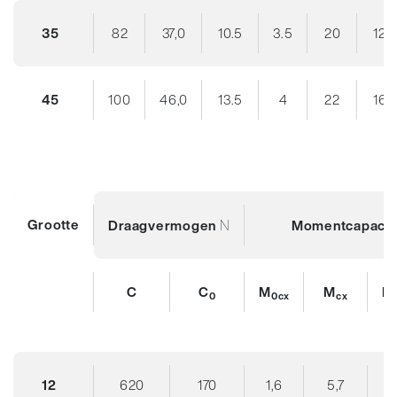
35
82
37,0
10.5
3.5
20
12
45
100
46,0
13.5
4
22
16
Grootte
N
Draagvermogen
Momentcapacit
C
C
M
M
M
0
0cx
cx
12
620
170
1,6
5,7