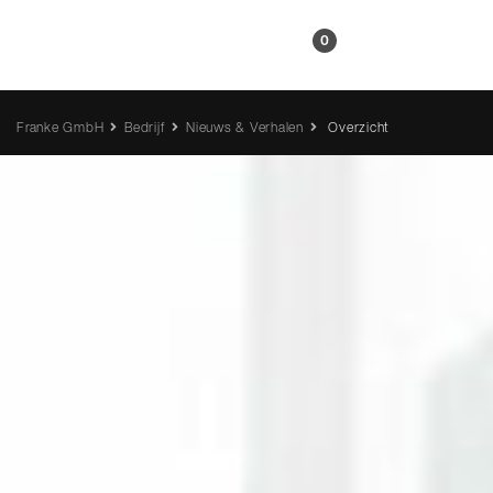
NL
0
Franke GmbH
Bedrijf
Nieuws & Verhalen
Overzicht