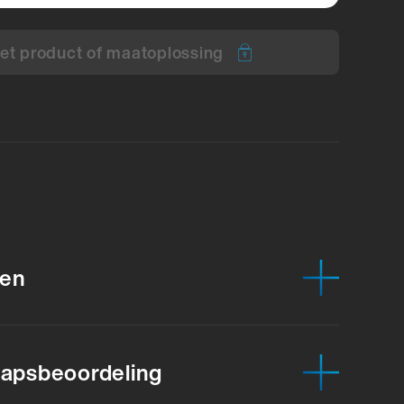
et product of maatoplossing
en
apsbeoordeling