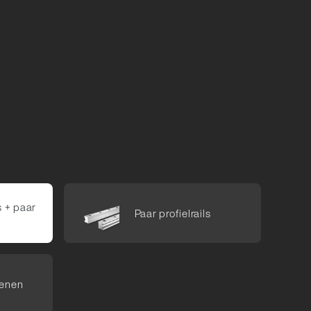
s +​ paar
Paar profiel­rails
oenen