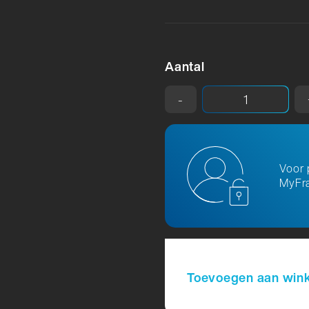
Aantal
-
Voor 
MyFra
Toevoegen aan win