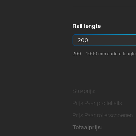
Rail lengte
200 - 4.000 mm andere lengte
Stukprijs:
Prijs Paar profielrails
Prijs Paar rollerschoenen
Totaalprijs: