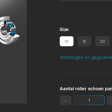
Size
12
15
20
Afmetingen en gegevens 
Aantal roller schoen par
-