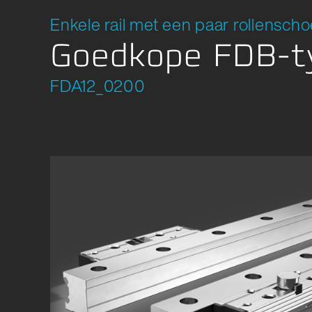
Locatieontwikkeling
Enkele rail met een paar rollensch
Textiel
Compliance
Goedkope FDB-t
Verpakk
FDA12_0200