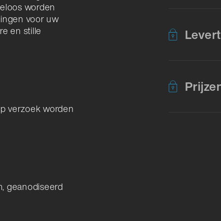
eloos worden
dingen voor uw
e en stille
Levert
Prijze
op verzoek worden
um, geanodiseerd