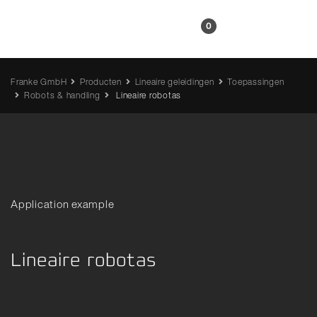
NL
0
Franke GmbH
Producten
Lineaire geleidingen
Toepassingen
Robots & handling
Lineaire robotas
Application example
Lineaire robotas