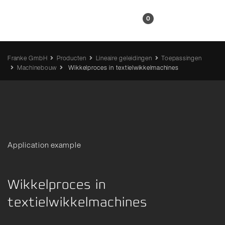
NL
0
Franke GmbH
Producten
Lineaire geleidingen
Toepassingen
Machinebouw
Wikkelproces in textielwikkelmachines
Application example
Wikkelproces in
textielwikkelmachines